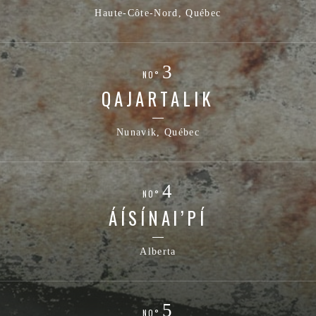
Haute-Côte-Nord, Québec
NO°
QAJARTALIK
Nunavik, Québec
NO°
ÁÍSÍNAI’PÍ
Alberta
NO°